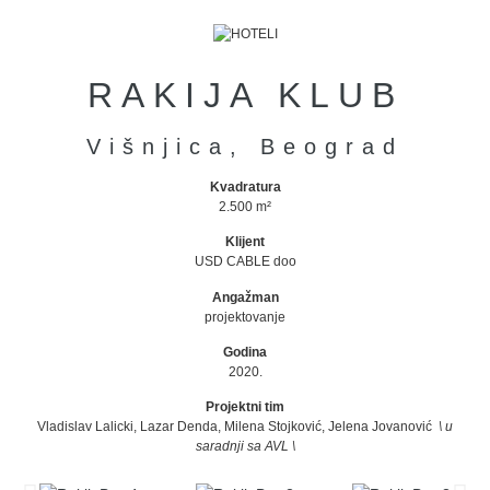
RAKIJA KLUB
Višnjica, Beograd
Kvadratura
2.500 m²
Klijent
USD CABLE doo
Angažman
projektovanje
Godina
2020.
Projektni
tim
Vladislav Lalicki, Lazar Denda, Milena Stojković, Jelena Jovanović
\ u
saradnji sa AVL \