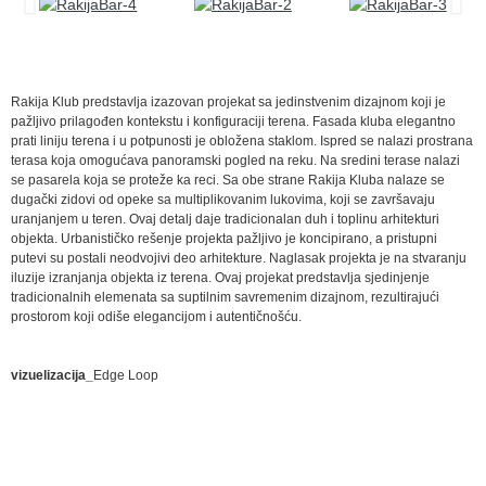
Rakija Klub predstavlja izazovan projekat sa jedinstvenim dizajnom koji je
pažljivo prilagođen kontekstu i konfiguraciji terena. Fasada kluba elegantno
prati liniju terena i u potpunosti je obložena staklom. Ispred se nalazi prostrana
terasa koja omogućava panoramski pogled na reku. Na sredini terase nalazi
se pasarela koja se proteže ka reci. Sa obe strane Rakija Kluba nalaze se
dugački zidovi od opeke sa multiplikovanim lukovima, koji se završavaju
uranjanjem u teren. Ovaj detalj daje tradicionalan duh i toplinu arhitekturi
objekta. Urbanističko rešenje projekta pažljivo je koncipirano, a pristupni
putevi su postali neodvojivi deo arhitekture. Naglasak projekta je na stvaranju
iluzije izranjanja objekta iz terena. Ovaj projekat predstavlja sjedinjenje
tradicionalnih elemenata sa suptilnim savremenim dizajnom, rezultirajući
prostorom koji odiše elegancijom i autentičnošću.
vizuelizacija_
Edge Loop